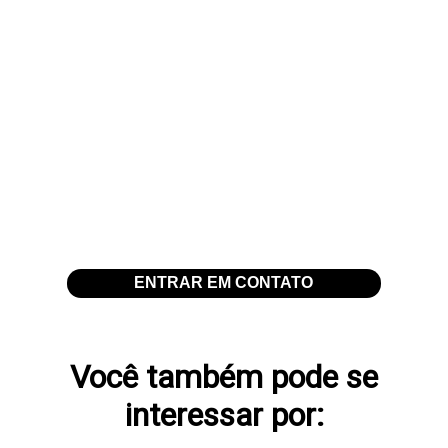
qualidade e excelência dos seus produtos. Temos uma
extensa linha de produtos fabricados a partir de uma
matéria prima de alto padrão e desenvolvidos em
conformidade com as normas vigentes que asseguram
maior resistência. Oferecemos um atendimento
personalizado para suprir com eficácia as demandas de
projetos para obras ou fins decorativos. Entre em contato
para mais informações sobre
concregramas
!
ENTRAR EM CONTATO
Você também pode se
interessar por: