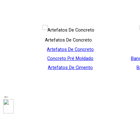
Artefatos De Concreto
SP
Artefatos De Concreto
reto
Concreto Pré Moldado
Banc
ento
Artefatos De Cimento
B