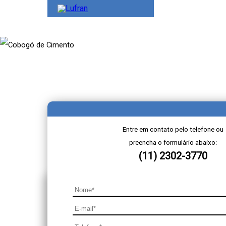
Cobogó de Cimento
Entre em contato pelo telefone ou
preencha o formulário abaixo:
(11) 2302-3770
Uma ótima opção para projetos em que há a neces
cobogó de cimento
. O cobogó é uma peça modul