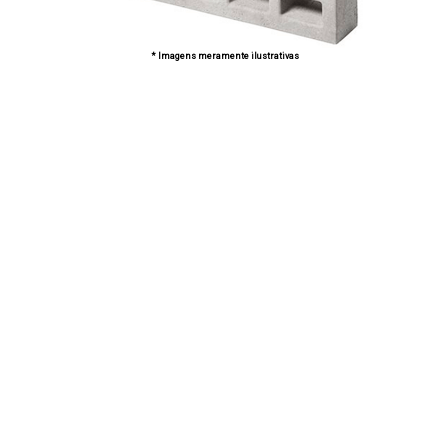
* Imagens meramente ilustrativas
Lufran - Empresa
especializada na fabricação
de Cobogó de Concreto em
SP
A Lufran atua há mais de 10 anos no ramo de artefatos de
concreto e pré-moldados, tendo como principal missão
oferecer soluções personalizadas de excelência. Os
nossos produtos são fabricados em conformidade com
as normas vigentes, produzidos a partir de matéria prima
de alto padrão que certifica maior resistência, qualidade e