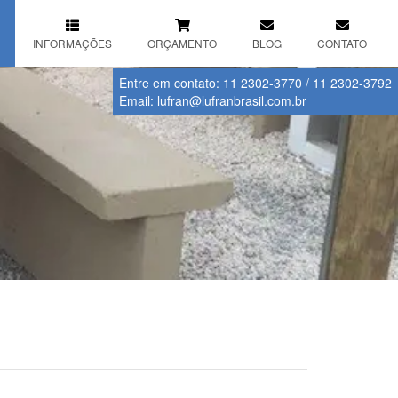
INFORMAÇÕES
ORÇAMENTO
BLOG
CONTATO
Entre em contato:
11 2302-3770
/
11 2302-3792
Email:
lufran@lufranbrasil.com.br