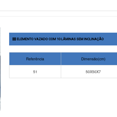
ELEMENTO VAZADO COM 10 LÂMINAS SEM INCLINAÇÃO
Referência
Dimensão(cm)
51
50X50X7