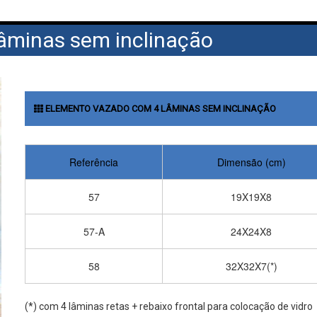
âminas sem inclinação
ELEMENTO VAZADO COM 4 LÂMINAS SEM INCLINAÇÃO
Referência
Dimensão (cm)
57
19X19X8
57-A
24X24X8
58
32X32X7(*)
(*) com 4 lâminas retas + rebaixo frontal para colocação de vidro