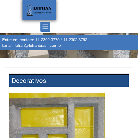
Entre em contato:
11 2302-3770
/
11 2302-3792
Email:
lufran@lufranbrasil.com.br
Decorativos