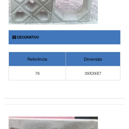
DECORATIVO
Referência
Dimensão
76
39X39X7