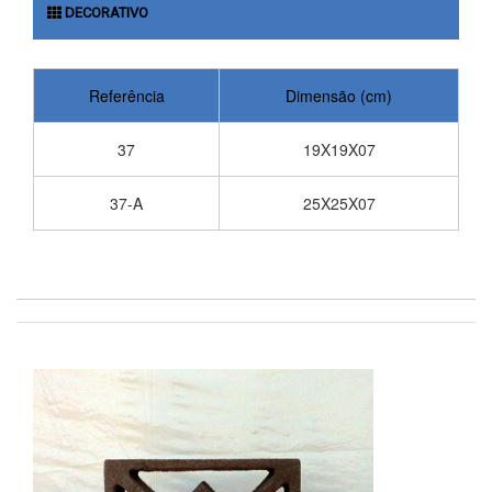
DECORATIVO
Referência
Dimensão (cm)
37
19X19X07
37-A
25X25X07