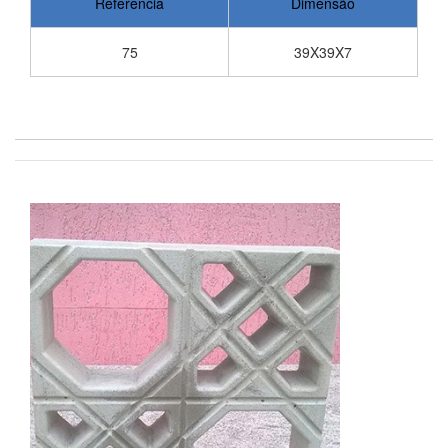
Referência
Dimensão
75
39X39X7