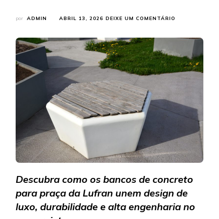
EM
por
ADMIN
ABRIL 13, 2026
DEIXE UM COMENTÁRIO
VALORIZE
SEU
PROJETO
COM
BANCOS
DE
CONCRETO
PARA
PRAÇA
DE
ALTO
PADRÃO
Descubra como os bancos de concreto
para praça da Lufran unem design de
luxo, durabilidade e alta engenharia no