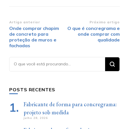
Navegação
Artigo anterior
Próximo artigo
Onde comprar chapim
O que é concregrama e
de
de concreto para
onde comprar com
post
proteção de muros e
qualidade
fachadas
Procurando
algo?
POSTS RECENTES
Fabricante de forma para concregrama:
projeto sob medida
julho 28, 2026