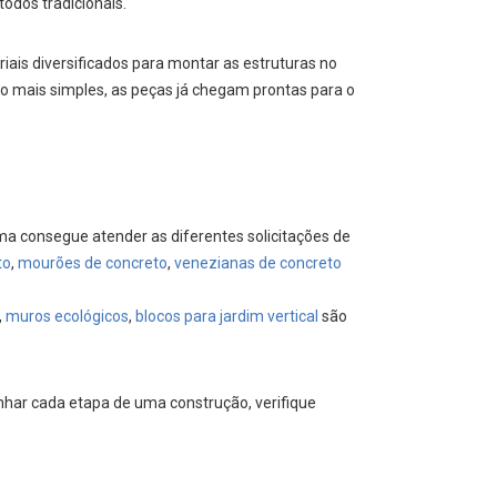
odos tradicionais.
iais diversificados para montar as estruturas no
o mais simples, as peças já chegam prontas para o
a consegue atender as diferentes solicitações de
to
,
mourões de concreto
,
venezianas de concreto
,
muros ecológicos
,
blocos para jardim vertical
são
har cada etapa de uma construção, verifique