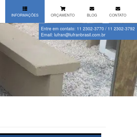
INFORMAÇÕES
ORÇAMENTO
BLOG
CONTATO
Entre em contato:
11 2302-3770
/
11 2302-3792
Email:
lufran@lufranbrasil.com.br